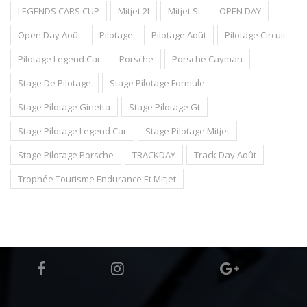
LEGENDS CARS CUP
Mitjet 2l
Mitjet St
OPEN DAY
Open Day Août
Pilotage
Pilotage Août
Pilotage Circuit
Pilotage Legend Car
Porsche
Porsche Cayman
Stage De Pilotage
Stage Pilotage Formule
Stage Pilotage Ginetta
Stage Pilotage Gt
Stage Pilotage Legend Car
Stage Pilotage Mitjet
Stage Pilotage Porsche
TRACKDAY
Track Day Août
Trophée Tourisme Endurance Et Mitjet